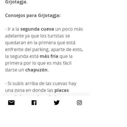
Grjotagja
.
Consejos para Grjotagja:
- Ir a la 
segunda cueva
 un poco más 
adelante ya que los turistas se 
quedaran en la primera que está 
enfrente del parking, aparte de esto, 
la segunda está 
más fría
 que la 
primera por lo que es más fácil 
darse un 
chapuzón
.
- Si subís arriba de las cuevas hay 
una zona en donde las 
placas 
tectónicas están más juntas
 y 
podréis poner un pie en cada una
.