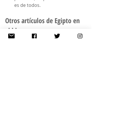
es de todos. 
Otros artículos de Egipto en 
el blog
Egipto en 11 días semi por 
libre: Ruta y Presupuesto
Crucero por el Nilo o por tierra: 
experiencia, pros y contras
Viajar a Egipto por libre o con 
agencia organizado: pros y 
contras
¿Es seguro viajar a Egipto por 
libre? Hablamos de seguridad