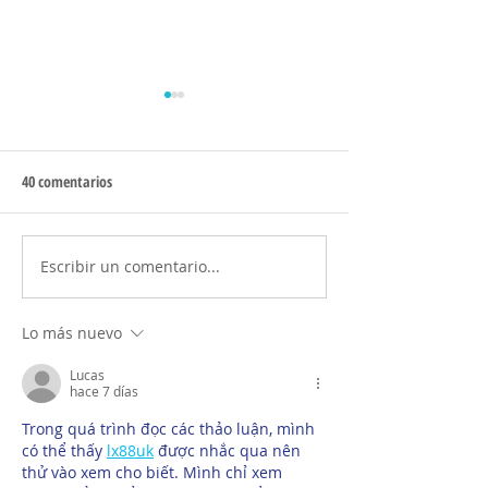
40 comentarios
Escribir un comentario...
Lanzarote en 4 días sin prisa:
Galicia: 6 lugares
ruta y 17 imprescindibles que
imprescindibles qu
ver
una primera visita
Lo más nuevo
Lucas
hace 7 días
Trong quá trình đọc các thảo luận, mình 
có thể thấy 
lx88uk
 được nhắc qua nên 
thử vào xem cho biết. Mình chỉ xem 