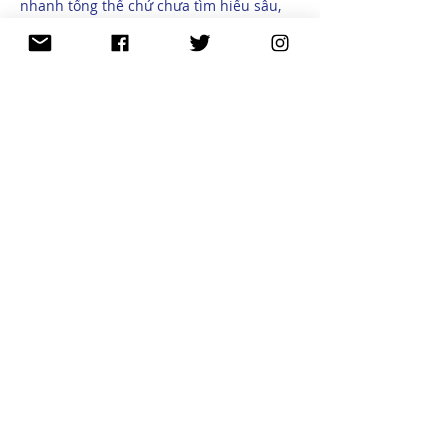
nhanh tổng thể chứ chưa tìm hiểu sâu, 
nhưng cảm giác giác quan ban đầu là 
cách trình bày khá thoáng, bố cục rõ 
ràng, nhìn vào không bị rối mắt.
Mostrar más
Me gusta
Reaccionar
Simran Reddy
13 jul
The platform gives a very smooth and 
seamless experience overall. Everything 
feels accessible, well-placed, and 
designed with user comfort in mind.