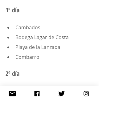
1º día
Cambados
Bodega Lagar de Costa
Playa de la Lanzada
Combarro
2º día
Casco antiguo de Pontevedra
Cabo Home
Playa de Nerga
Castro de Santa Trecla
3º día