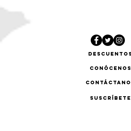
descuento
Conóceno
Contáctano
suscríbet