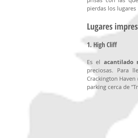
prisas con las qu
pierdas los lugares
Lugares impres
1. High Cliff 
Es el 
acantilado
preciosas. Para l
Crackington Haven (
parking cerca de “T