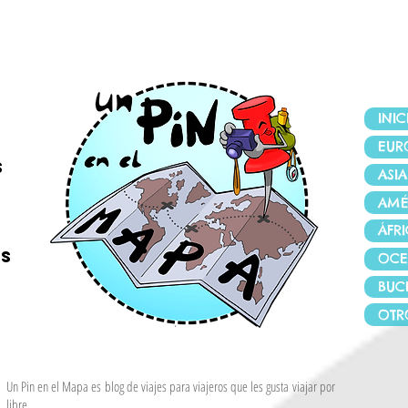
INIC
EUR
s
ASIA
AMÉ
s
ÁFR
s
OCE
BUC
e
OTR
Un Pin en el Mapa es blog de viajes para viajeros que les gusta viajar por
libre