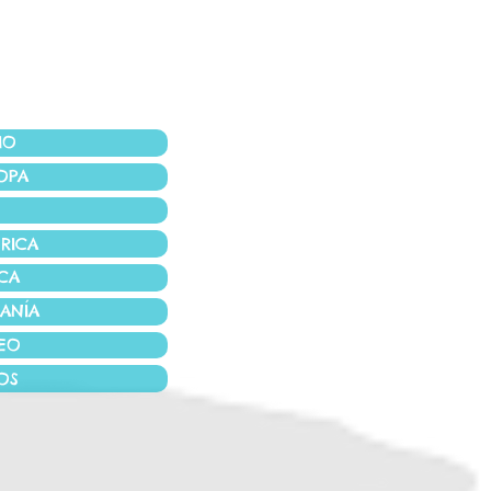
IO
OPA
RICA
ICA
ANÍA
EO
OS