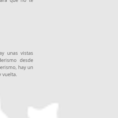
ara que no te 
y unas vistas 
derismo desde 
erismo, hay un 
 vuelta.